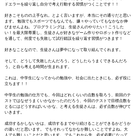
ドエラーを繰り返し自分で考え行動する習慣がつくことです！！
好きこそものの上手なれ。とよく言いますが、本当にその通りだと思い
ます。
勉強でもスポーツでもなんでも、嫌々やっていてもなかなか伸
びませんよね。
プログラミングは、生徒さんのやりたい！こうした
い！を最大限尊重し、生徒さんが好きなゲーム作りやロボット作りなど
を通して、何度でも失敗して試行錯誤を繰り返す習慣がつきます！
好きなことなので、生徒さんは夢中になって取り組んでくれます。
そして、どうして失敗したんだろう。どうしたらうまくできるんだろ
う。と自ら考える時間が生まれます。
これは、中学生になってからの勉強や、社会に出たときにも、必ず役に
立ちます！！
中学生の勉強の仕方でも、今回はどれくらいの点数を取ろう、前回のテ
ストではなぜうまくいかなかったのだろう、今回のテストで目標点数を
とるにはどうすればいいかな、と考える生徒さんは、必ず点数が伸びて
いきます。
成功するかしないかは、成功するまでやり続けることができるかどうか
の違いだと思います。
でもそれってなかなか難しいことですよね。大
人でも難しいことだと思います。
でもこれから先、必ず必要になって